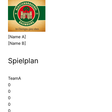
[Name A]
[Name B]
Spielplan
TeamA
0
0
0
0
0