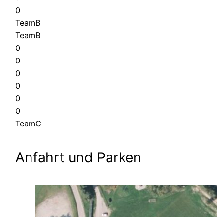
0
TeamB
TeamB
0
0
0
0
0
0
TeamC
Anfahrt und Parken